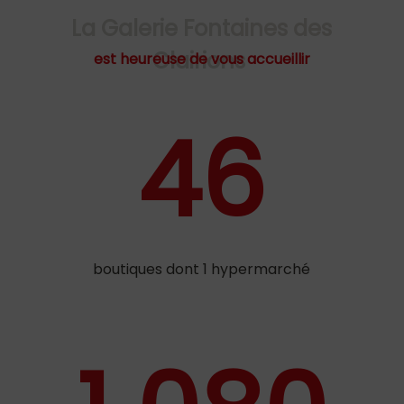
La Galerie Fontaines des
Clairions
est heureuse de vous accueillir
46
boutiques dont 1 hypermarché