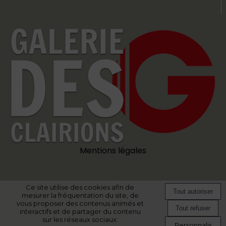
Mentions légales
Ce site utilise des cookies afin de
Site commercialisé par Centre France Publicité
-
Création et hébergement
mesurer la fréquentation du site, de
du site Internet réalisé par Net15
-
Site administrable CMS propulsé par
vous proposer des contenus animés et
WebSee
-
Conditions Générales d'Utilisation
-
Gérer les cookies
interactifs et de partager du contenu
sur les réseaux sociaux.
Personnalis