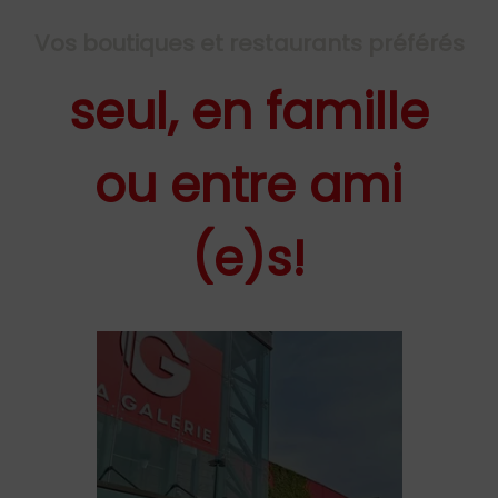
Vos boutiques et restaurants préférés
seul, en famille
ou entre ami
(e)s!