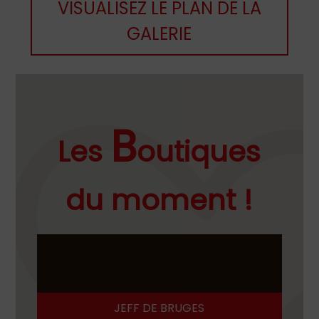
VISUALISEZ LE PLAN DE LA
GALERIE
B
Les
outiques
du moment !
JEFF DE BRUGES