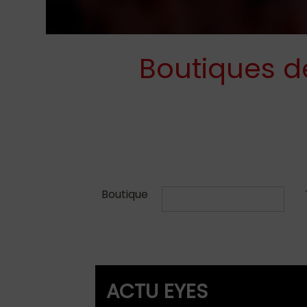
Boutiques de
03.86.53.12.35
ACTU EYES
actueyesauxerre