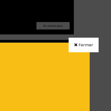
03.86.32.07.28
Fermer
LEOR
auxerre@cleor.com
Facebook
Site web