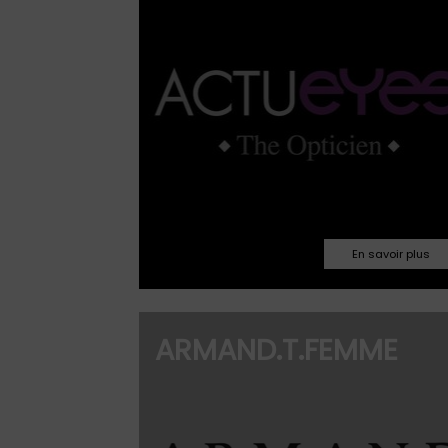
Facebook
03.86.18.05.90
ARMAND.T.FEMME
963@atmercure
Facebook
Site web