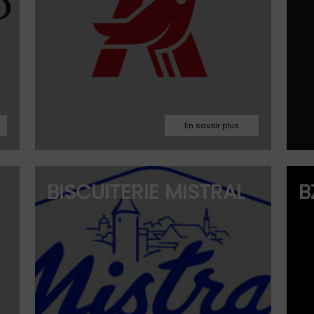
03.86.41.71.87
BISCUITERIE MISTRAL
B
uccess.fr
boutique.auxerre@biscuits-
mistral.fr
Facebook
Instagram
Site web