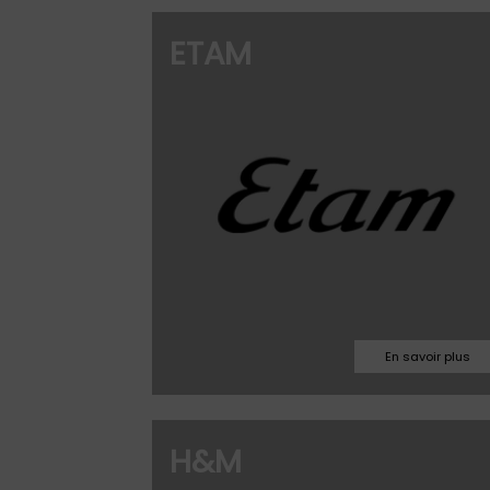
03.86.33.46.42
ETAM
manueouv@gmai
Facebook
Instagram
Site web
03.71.34.01.60
H&M
amelie.fage@hm