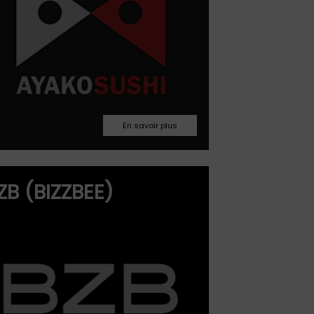
03.86.52.19.07
ZB (BIZZBEE)
s2035m@bizzbee.fr
Facebook
Site web