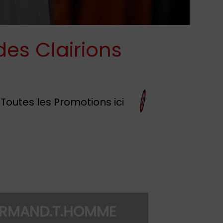
des Clairions
Toutes les Promotions ici
03.86.31.15.04
RMAND.T.HOMME
963@atmercure.com