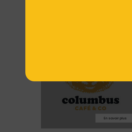
03.86.51.63.21
COLUMBUS
columbusauxerre
Facebook
Site web