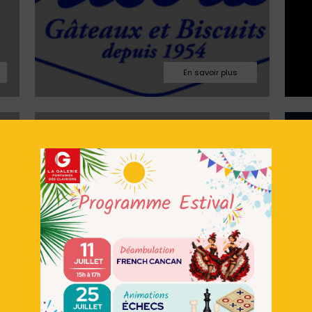
03.86.33.94.42
BRICE
C
.fr
s3230m@brice.fr
Facebook
Site web