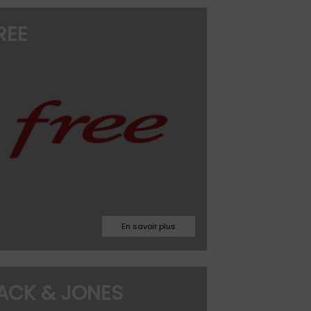
3244
REE
m
malves@iliad-free.fr
Facebook
Site web
03.76.09.05.54
ACK & JONES
jjdnk458630@bestseller.com