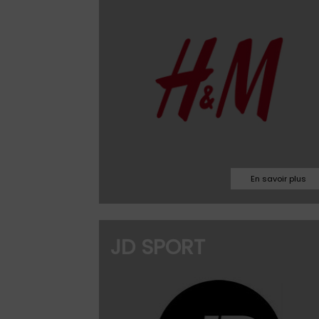
Facebook
03.71.34.00.32
JD SPORT
flohassan@hotmai
Facebook
Site web