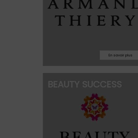
03.86.94.92.10
BEAUTY SUCCESS
auxerre@beautys
Facebook
Site web