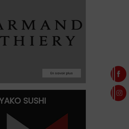
Facebook
Site web
03.86.42.20.37
YAKO SUSHI
wanquin.lin@gmail.com
Facebook
Site web