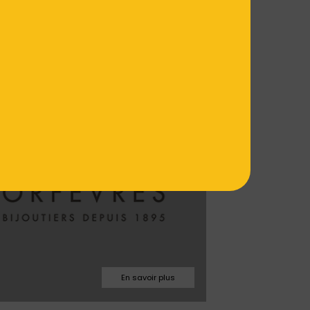
03.86.46.24.24
SPACE OR
espace.or@orange.fr
Facebook
Site web