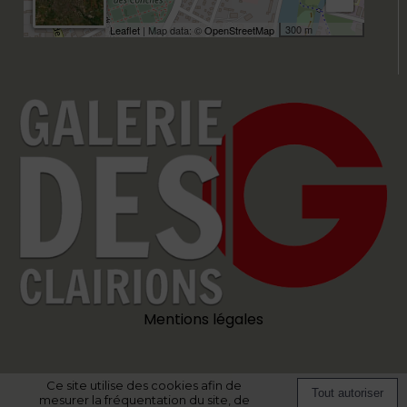
300 m
Leaflet
| Map data: ©
OpenStreetMap
Mentions légales
Ce site utilise des cookies afin de
Site commercialisé par Centre France Publicité
-
Création et hébergement
mesurer la fréquentation du site, de
du site Internet réalisé par Net15
-
Site administrable CMS propulsé par