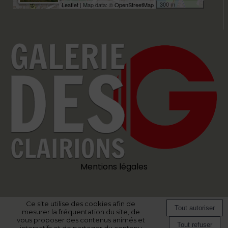
300 m
Leaflet
| Map data: ©
OpenStreetMap
Mentions légales
Ce site utilise des cookies afin de
Site commercialisé par Centre France Publicité
-
Création et hébergement
mesurer la fréquentation du site, de
du site Internet réalisé par Net15
-
Site administrable CMS propulsé par
vous proposer des contenus animés et
WebSee
-
Conditions Générales d'Utilisation
-
Gérer les cookies
interactifs et de partager du contenu