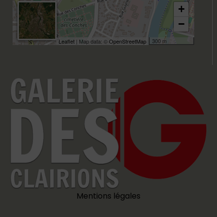
+
−
300 m
Leaflet
| Map data: ©
OpenStreetMap
Mentions légales