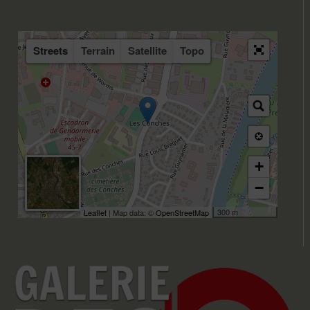
Streets
Terrain
Satellite
Topo
+
−
300 m
Leaflet
| Map data: ©
OpenStreetMap