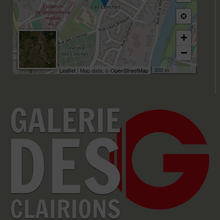
+
−
300 m
Leaflet
| Map data: ©
OpenStreetMap