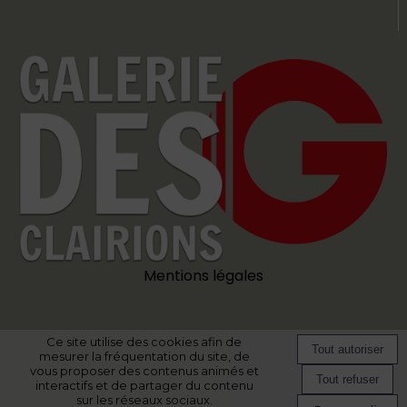
Mentions légales
Ce site utilise des cookies afin de
Site commercialisé par Centre France Publicité
-
Création et hébergement
mesurer la fréquentation du site, de
du site Internet réalisé par Net15
-
Site administrable CMS propulsé par
vous proposer des contenus animés et
WebSee
-
Conditions Générales d'Utilisation
-
Gérer les cookies
interactifs et de partager du contenu
sur les réseaux sociaux.