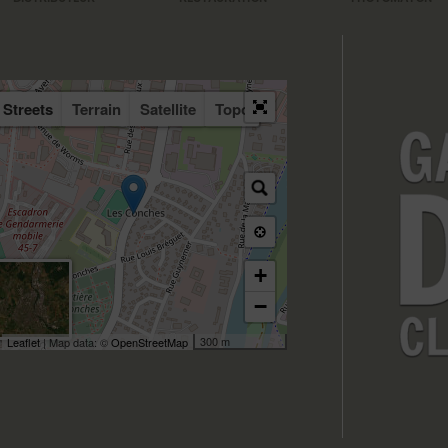
Streets
Terrain
Satellite
Topo
+
−
300 m
Leaflet
| Map data: ©
OpenStreetMap