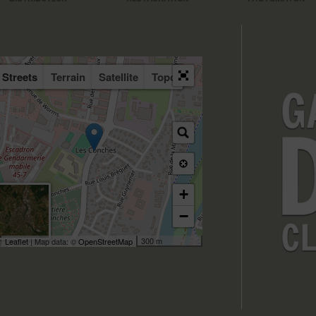
Streets
Terrain
Satellite
Topo
+
−
300 m
Leaflet
| Map data: ©
OpenStreetMap