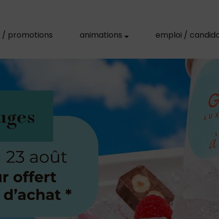
s / promotions
animations
emploi / candid