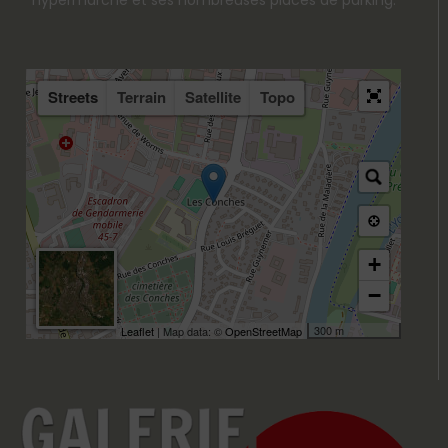
hypermarché et ses nombreuses places de parking.
Streets
Terrain
Satellite
Topo
+
−
300 m
Leaflet
| Map data: ©
OpenStreetMap