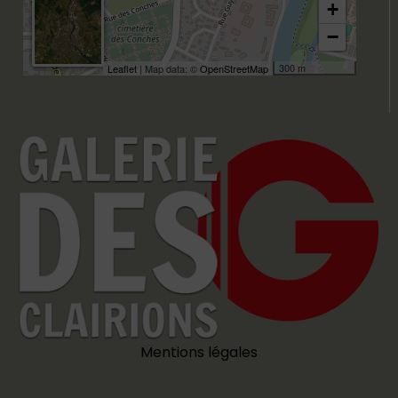
+
−
300 m
Leaflet
| Map data: ©
OpenStreetMap
Mentions légales