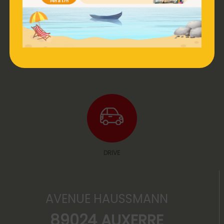
WC / NURSERY
DRIVE
AVENUE HAUSSMANN
89024 AUXERRE