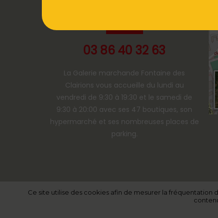
89024 AUXERRE
03 86 40 32 63
La Galerie marchande Fontaine des
Clairions vous accueille du lundi au
vendredi de 9:30 à 19:30 et le samedi de
9:30 à 20:00 avec ses 47 boutiques, son
hypermarché et ses nombreuses places de
parking.
Ce site utilise des cookies afin de mesurer la fréquentation 
contenu