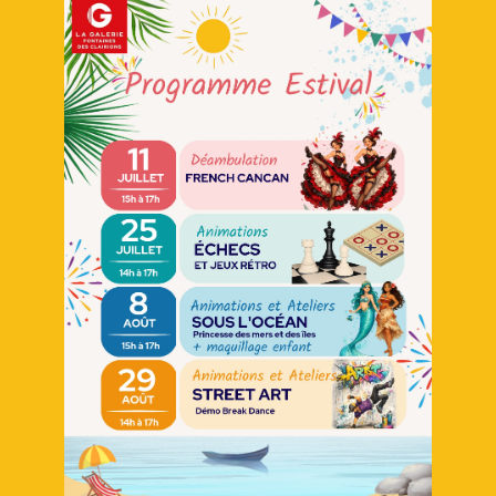
Retour
DISTRIBUTEUR
RESTAURATION
PHOTOMATON
Streets
Terrain
Satellite
Topo