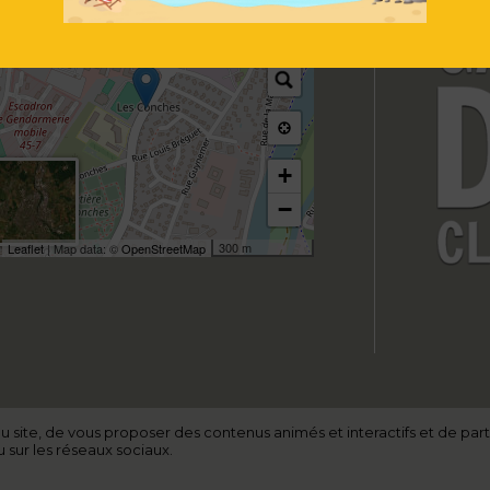
+
−
300 m
Leaflet
| Map data: ©
OpenStreetMap
du site, de vous proposer des contenus animés et interactifs et de par
 sur les réseaux sociaux.