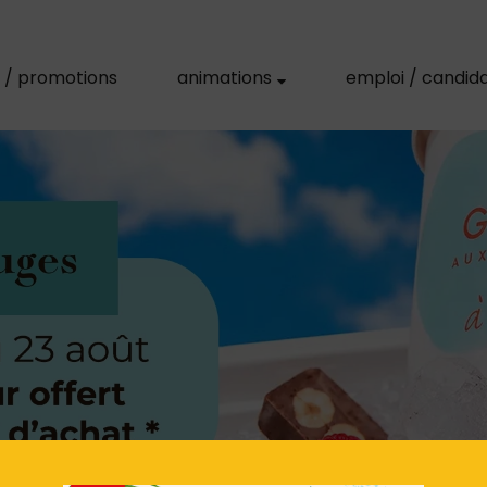
s / promotions
animations
emploi / candid