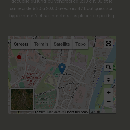
accueille du lundi au vendredi de 9:30 à 19:30 et le
samedi de 9:30 à 20:00 avec ses 47 boutiques, son
hypermarché et ses nombreuses places de parking.
Streets
Terrain
Satellite
Topo
+
−
300 m
Leaflet
| Map data: ©
OpenStreetMap