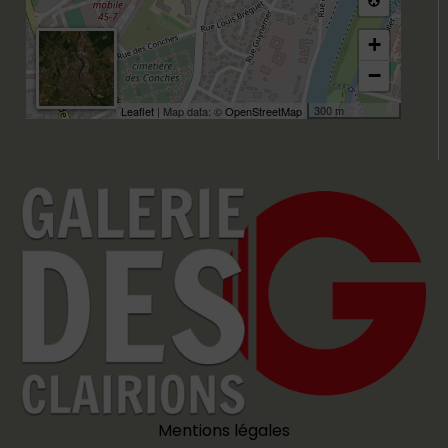
+
−
300 m
Leaflet
| Map data: ©
OpenStreetMap
Mentions légales