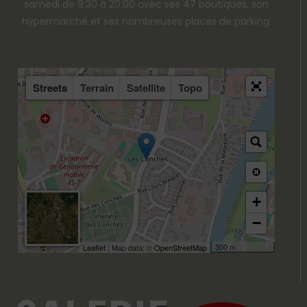
samedi de 9:30 à 20:00 avec ses 47 boutiques, son
hypermarché et ses nombreuses places de parking.
Streets
Terrain
Satellite
Topo
+
−
300 m
Leaflet
| Map data: ©
OpenStreetMap