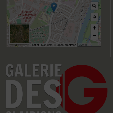
+
−
300 m
Leaflet
| Map data: ©
OpenStreetMap